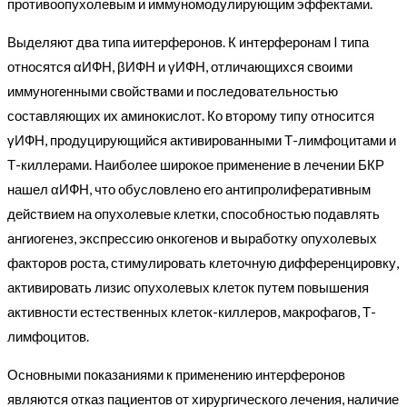
противоопухолевым и иммуномодулирующим эффектами.
Выделяют два типа иитерферонов. К интерферонам I типа
относятся αИФН, βИФН и γИФН, отличающихся своими
иммуногенными свойствами и последовательностью
составляющих их аминокислот. Ко второму типу относится
γИФН, продуцирующийся активированными Т-лимфоцитами и
Т-киллерами. Наиболее широкое применение в лечении БКР
нашел αИФН, что обусловлено его антипролиферативным
действием на опухолевые клетки, способностью подавлять
ангиогенез, экспрессию онкогенов и выработку опухолевых
факторов роста, стимулировать клеточную дифференцировку,
активировать лизис опухолевых клеток путем повышения
активности естественных клеток-киллеров, макрофагов, Т-
лимфоцитов.
Основными показаниями к применению интерферонов
являются отказ пациентов от хирургического лечения, наличие